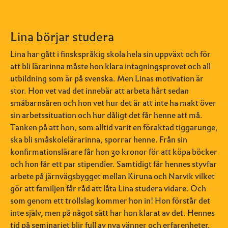
Lina börjar studera
Lina har gått i finskspråkig skola hela sin uppväxt och för
att bli lärarinna måste hon klara intagningsprovet och all
utbildning som är på svenska. Men Linas motivation är
stor. Hon vet vad det innebär att arbeta hårt sedan
småbarnsåren och hon vet hur det är att inte ha makt över
sin arbetssituation och hur dåligt det får henne att må.
Tanken på att hon, som alltid varit en föraktad tiggarunge,
ska bli småskolelärarinna, sporrar henne. Från sin
konfirmationslärare får hon 30 kronor för att köpa böcker
och hon får ett par stipendier. Samtidigt får hennes styvfar
arbete på järnvägsbygget mellan Kiruna och Narvik vilket
gör att familjen får råd att låta Lina studera vidare. Och
som genom ett trollslag kommer hon in! Hon förstår det
inte själv, men på något sätt har hon klarat av det. Hennes
tid på seminariet blir full av nya vänner och erfarenheter.