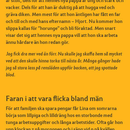
är stolt, dels för att hennes nya pappa är ung och stark och
vacker. Dels för att han är duktig på att hugga ved och
gräva diken. Men mest för att hon äntligen har fått en far
och till och med hans efternamn – Hjort. Nu kommer hon
slippa kallas för ”horunge” och bli föraktad. Men snart
visar det sig att hennes nya pappa vill att hon ska arbeta
ännu hårdare än hon redan gör.
Jag fick dra mer ved än förr. Nu skulle jag skaffa hem så mycket
ved att den skulle hinna torka till nästa år. Många gånger hade
jag så stora lass på rensläden uppför backen, att jag spottade
blod.
Faran i att vara flicka bland män
För att familjen ska spara pengar får Lina om somrarna
börja som lillpiga och lilldräng hos en storbonde med
tunga arbetsuppgifter och långa arbetstider. Ofta går hon
upp klockan 3 på morgonen och i säng vid 9 på kvällen.