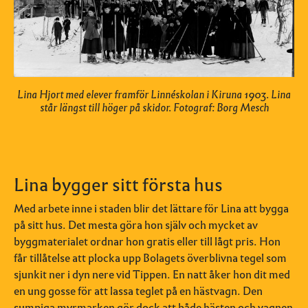
Lina Hjort med elever framför Linnéskolan i Kiruna 1903. Lina
står längst till höger på skidor. Fotograf: Borg Mesch
Lina bygger sitt första hus
Med arbete inne i staden blir det lättare för Lina att bygga
på sitt hus. Det mesta göra hon själv och mycket av
byggmaterialet ordnar hon gratis eller till lågt pris. Hon
får tillåtelse att plocka upp Bolagets överblivna tegel som
sjunkit ner i dyn nere vid Tippen. En natt åker hon dit med
en ung gosse för att lassa teglet på en hästvagn. Den
sumpiga myrmarken gör dock att både hästen och vagnen