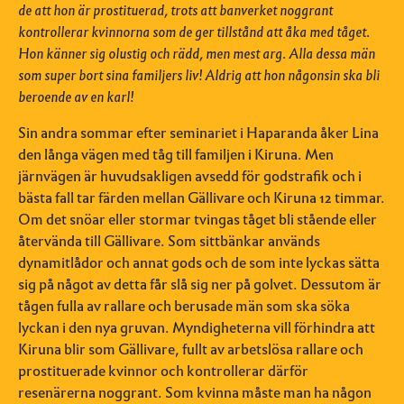
de att hon är prostituerad, trots att banverket noggrant
kontrollerar kvinnorna som de ger tillstånd att åka med tåget.
Hon känner sig olustig och rädd, men mest arg. Alla dessa män
som super bort sina familjers liv! Aldrig att hon någonsin ska bli
beroende av en karl!
Sin andra sommar efter seminariet i Haparanda åker Lina
den långa vägen med tåg till familjen i Kiruna. Men
järnvägen är huvudsakligen avsedd för godstrafik och i
bästa fall tar färden mellan Gällivare och Kiruna 12 timmar.
Om det snöar eller stormar tvingas tåget bli stående eller
återvända till Gällivare. Som sittbänkar används
dynamitlådor och annat gods och de som inte lyckas sätta
sig på något av detta får slå sig ner på golvet. Dessutom är
tågen fulla av rallare och berusade män som ska söka
lyckan i den nya gruvan. Myndigheterna vill förhindra att
Kiruna blir som Gällivare, fullt av arbetslösa rallare och
prostituerade kvinnor och kontrollerar därför
resenärerna noggrant. Som kvinna måste man ha någon