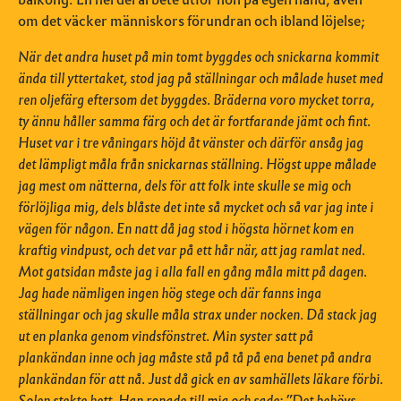
om det väcker människors förundran och ibland löjelse;
När det andra huset på min tomt byggdes och snickarna kommit
ända till yttertaket, stod jag på ställningar och målade huset med
ren oljefärg eftersom det byggdes. Bräderna voro mycket torra,
ty ännu håller samma färg och det är fortfarande jämt och fint.
Huset var i tre våningars höjd åt vänster och därför ansåg jag
det lämpligt måla från snickarnas ställning. Högst uppe målade
jag mest om nätterna, dels för att folk inte skulle se mig och
förlöjliga mig, dels blåste det inte så mycket och så var jag inte i
vägen för någon. En natt då jag stod i högsta hörnet kom en
kraftig vindpust, och det var på ett hår när, att jag ramlat ned.
Mot gatsidan måste jag i alla fall en gång måla mitt på dagen.
Jag hade nämligen ingen hög stege och där fanns inga
ställningar och jag skulle måla strax under nocken. Då stack jag
ut en planka genom vindsfönstret. Min syster satt på
plankändan inne och jag måste stå på tå på ena benet på andra
plankändan för att nå. Just då gick en av samhällets läkare förbi.
Solen stekte hett. Han ropade till mig och sade: ”Det behövs