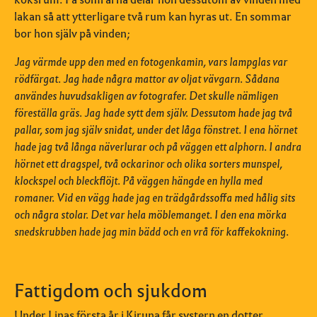
lakan så att ytterligare två rum kan hyras ut. En sommar
bor hon själv på vinden;
Jag värmde upp den med en fotogenkamin, vars lampglas var
rödfärgat. Jag hade några mattor av oljat vävgarn. Sådana
användes huvudsakligen av fotografer. Det skulle nämligen
föreställa gräs. Jag hade sytt dem själv. Dessutom hade jag två
pallar, som jag själv snidat, under det låga fönstret. I ena hörnet
hade jag två långa näverlurar och på väggen ett alphorn. I andra
hörnet ett dragspel, två ockarinor och olika sorters munspel,
klockspel och bleckflöjt. På väggen hängde en hylla med
romaner. Vid en vägg hade jag en trädgårdssoffa med hålig sits
och några stolar. Det var hela möblemanget. I den ena mörka
snedskrubben hade jag min bädd och en vrå för kaffekokning.
Fattigdom och sjukdom
Under Linas första år i Kiruna får systern en dotter,