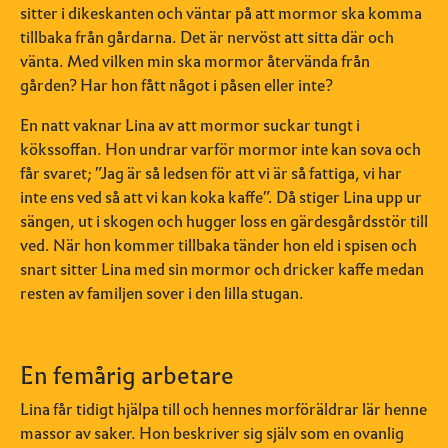
sitter i dikeskanten och väntar på att mormor ska komma
tillbaka från gårdarna. Det är nervöst att sitta där och
vänta. Med vilken min ska mormor återvända från
gården? Har hon fått något i påsen eller inte?
En natt vaknar Lina av att mormor suckar tungt i
kökssoffan. Hon undrar varför mormor inte kan sova och
får svaret; ”Jag är så ledsen för att vi är så fattiga, vi har
inte ens ved så att vi kan koka kaffe”. Då stiger Lina upp ur
sängen, ut i skogen och hugger loss en gärdesgårdsstör till
ved. När hon kommer tillbaka tänder hon eld i spisen och
snart sitter Lina med sin mormor och dricker kaffe medan
resten av familjen sover i den lilla stugan.
En femårig arbetare
Lina får tidigt hjälpa till och hennes morföräldrar lär henne
massor av saker. Hon beskriver sig själv som en ovanlig