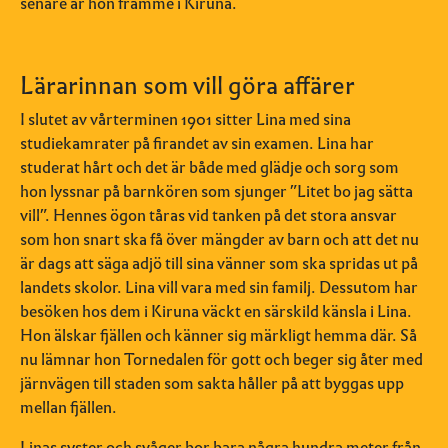
senare är hon framme i Kiruna.
Lärarinnan som vill göra affärer
I slutet av vårterminen 1901 sitter Lina med sina
studiekamrater på firandet av sin examen. Lina har
studerat hårt och det är både med glädje och sorg som
hon lyssnar på barnkören som sjunger ”Litet bo jag sätta
vill”. Hennes ögon tåras vid tanken på det stora ansvar
som hon snart ska få över mängder av barn och att det nu
är dags att säga adjö till sina vänner som ska spridas ut på
landets skolor. Lina vill vara med sin familj. Dessutom har
besöken hos dem i Kiruna väckt en särskild känsla i Lina.
Hon älskar fjällen och känner sig märkligt hemma där. Så
nu lämnar hon Tornedalen för gott och beger sig åter med
järnvägen till staden som sakta håller på att byggas upp
mellan fjällen.
Linas syster och svåger bor bara några hundra meter från