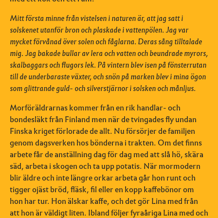
Mitt första minne från vistelsen i naturen är, att jag satt i
solskenet utanför bron och plaskade i vattenpölen. Jag var
mycket förvånad över solen och fåglarna. Deras sång tilltalade
mig. Jag bakade bullar av lera och vatten och beundrade myrors,
skalbaggars och flugors lek. På vintern blev isen på fönsterrutan
till de underbaraste växter, och snön på marken blev i mina ögon
som glittrande guld- och silverstjärnor i solsken och månljus.
Morföräldrarnas kommer från en rik handlar- och
bondesläkt från Finland men när de tvingades fly undan
Finska kriget förlorade de allt. Nu försörjer de familjen
genom dagsverken hos bönderna i trakten. Om det finns
arbete får de anställning dag för dag med att slå hö, skära
säd, arbeta i skogen och ta upp potatis. När mormodern
blir äldre och inte längre orkar arbeta går hon runt och
tigger ojäst bröd, fläsk, fil eller en kopp kaffebönor om
hon har tur. Hon älskar kaffe, och det gör Lina med från
att hon är väldigt liten. Ibland följer fyraåriga Lina med och