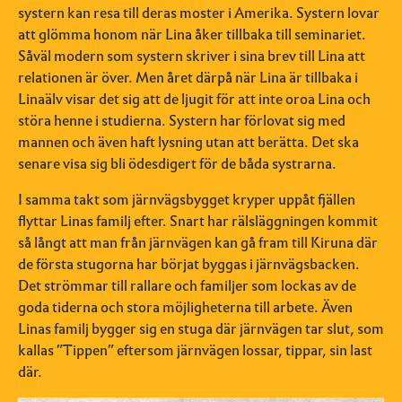
systern kan resa till deras moster i Amerika. Systern lovar
att glömma honom när Lina åker tillbaka till seminariet.
Såväl modern som systern skriver i sina brev till Lina att
relationen är över. Men året därpå när Lina är tillbaka i
Linaälv visar det sig att de ljugit för att inte oroa Lina och
störa henne i studierna. Systern har förlovat sig med
mannen och även haft lysning utan att berätta. Det ska
senare visa sig bli ödesdigert för de båda systrarna.
I samma takt som järnvägsbygget kryper uppåt fjällen
flyttar Linas familj efter. Snart har rälsläggningen kommit
så långt att man från järnvägen kan gå fram till Kiruna där
de första stugorna har börjat byggas i järnvägsbacken.
Det strömmar till rallare och familjer som lockas av de
goda tiderna och stora möjligheterna till arbete. Även
Linas familj bygger sig en stuga där järnvägen tar slut, som
kallas ”Tippen” eftersom järnvägen lossar, tippar, sin last
där.