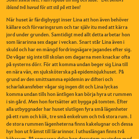
ibland två huvud för att stå på ett ben!
När huset är färdigbyggt inser Lina att hon även behöver
källare och förvaringsrum och tar själv itu med att kärra
jord under grunden. Samtidigt med allt detta arbetar hon
som lärarinna sex dagar i veckan. Snart står Lina även i
skuld och har en mängd fordringsägare jagandes efter sig.
De vågar sig inte till skolan om dagarna men knackar ofta
på systerns dörr. För att komma undan beger sig Lina till
en nära vän, en sjuksköterska på epidemisjukhuset. På
grund av den smittsamma epidemin av difteri och
scharlakansfeber vågar sig ingen dit och Lina lyckas
komma undan tills hon äntligen kan börja hyra ut rummen
i sin gård. Men hon fortsätter att bygga på tomten. Efter
alla utbyggnader har huset slutligen fyra små lägenheter
på ett rum och kök, tre små enkelrum och två stora rum. I
de stora rummen lägenheterna finns kakelugnar och dessa
hyr hon ut främst till lärarinnor. I uthuslängan finns två
köksrum. På somrarna delar hon dessutom av vinden med