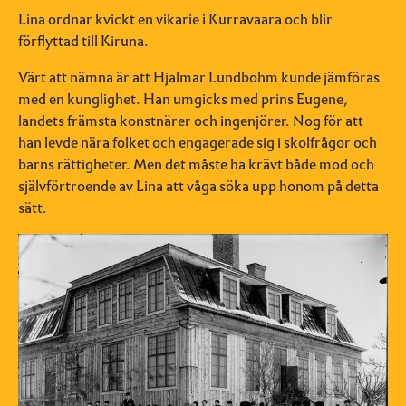
Lina ordnar kvickt en vikarie i Kurravaara och blir
förflyttad till Kiruna.
Värt att nämna är att Hjalmar Lundbohm kunde jämföras
med en kunglighet. Han umgicks med prins Eugene,
landets främsta konstnärer och ingenjörer. Nog för att
han levde nära folket och engagerade sig i skolfrågor och
barns rättigheter. Men det måste ha krävt både mod och
självförtroende av Lina att våga söka upp honom på detta
sätt.