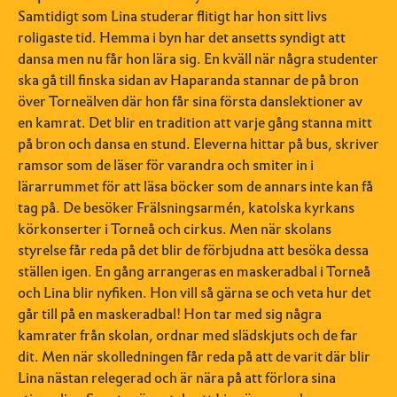
Samtidigt som Lina studerar flitigt har hon sitt livs
roligaste tid. Hemma i byn har det ansetts syndigt att
dansa men nu får hon lära sig. En kväll när några studenter
ska gå till finska sidan av Haparanda stannar de på bron
över Torneälven där hon får sina första danslektioner av
en kamrat. Det blir en tradition att varje gång stanna mitt
på bron och dansa en stund. Eleverna hittar på bus, skriver
ramsor som de läser för varandra och smiter in i
lärarrummet för att läsa böcker som de annars inte kan få
tag på. De besöker Frälsningsarmén, katolska kyrkans
körkonserter i Torneå och cirkus. Men när skolans
styrelse får reda på det blir de förbjudna att besöka dessa
ställen igen. En gång arrangeras en maskeradbal i Torneå
och Lina blir nyfiken. Hon vill så gärna se och veta hur det
går till på en maskeradbal! Hon tar med sig några
kamrater från skolan, ordnar med slädskjuts och de far
dit. Men när skolledningen får reda på att de varit där blir
Lina nästan relegerad och är nära på att förlora sina