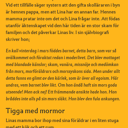
Vid ett tillfälle säger systern att den gifta skolläraren i byn
är hennes pappa, men att Lina har en annan far. Hennes
mamma pratar inte om det och Lina frågar inte. Att födas
utanför äktenskapet vid den här tiden är en stor skam för
familjen och det påverkar Linas liv. I sin självbiografi
skriver hon;
En kall vinterdag i mars föddes barnet, detta barn, som var så
ovälkommet och föraktat redan i moderlivet. Det blev mottaget
med blandade känslor; skam, vanära, missnöje och medömkan
från mors, morföräldrars och morssyskons sida. Men under allt
detta fanns en glimt av den kärlek, som är över all egoism. Här
undras, vem barnet blev likt. Om hon ändå haft sin mors goda
utseende! Men ack nej! Ett främmande ansikte hade hon. Hon
bråddes inte alls på sin mors släkt. Hon blev den fula ankungen.
Tigga med mormor
Linas mamma bor ihop med sina föräldrar i en liten stuga
med ett kök och ett rum.