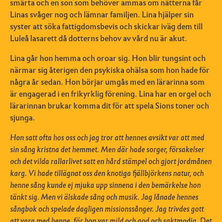
smärta och en son som behöver ammas om nätterna får
Linas svåger nog och lämnar familjen. Lina hjälper sin
syster att söka fattigdomsbevis och skickar iväg dem till
Luleå lasarett då dotterns behov av vård nu är akut.
Lina går hon hemma och oroar sig. Hon blir tungsint och
närmar sig återigen den psykiska ohälsa som hon hade för
några år sedan. Hon börjar umgås med en lärarinna som
är engagerad i en frikyrklig förening. Lina har en orgel och
lärarinnan brukar komma dit för att spela Sions toner och
sjunga.
Hon satt ofta hos oss och jag tror att hennes avsikt var att med
sin sång kristna det hemmet. Men där hade sorger, försakelser
och det vilda rallarlivet satt en hård stämpel och gjort jordmånen
karg. Vi hade tillägnat oss den knotiga fjällbjörkens natur, och
henne sång kunde ej mjuka upp sinnena i den bemärkelse hon
tänkt sig. Men vi älskade sång och musik. Jag lånade hennes
sångbok och spelade dagligen missionssånger. Jag trivdes gott
att vara med henne, för hon var mild och god och saktmodig. Det