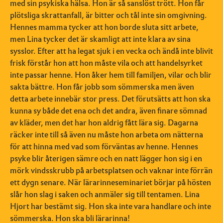
med sin psykiska hälsa. Hon är så sanslöst trött. Hon får
plötsliga skrattanfall, är bitter och tål inte sin omgivning.
Hennes mamma tycker att hon borde sluta sitt arbete,
men Lina tycker det är skamligt att inte klara av sina
sysslor. Efter att ha legat sjuk i en vecka och ändå inte blivit
frisk förstår hon att hon måste vila och att handelsyrket
inte passar henne. Hon åker hem till familjen, vilar och blir
sakta bättre. Hon får jobb som sömmerska men även
detta arbete innebär stor press. Det förutsätts att hon ska
kunna sy både det ena och det andra, även finare sömnad
av kläder, men det har hon aldrig fått lära sig. Dagarna
räcker inte till så även nu måste hon arbeta om nätterna
för att hinna med vad som förväntas av henne. Hennes
psyke blir återigen sämre och en natt lägger hon sig i en
mörk vindsskrubb på arbetsplatsen och vaknar inte förrän
ett dygn senare. När lärarinneseminariet börjar på hösten
slår hon slag i saken och anmäler sig till tentamen. Lina
Hjort har bestämt sig. Hon ska inte vara handlare och inte
sömmerska. Hon ska bli lärarinna!