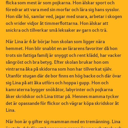
flicka som mest är som pojkarna. Hon älskar sport och
föredrar att vara med sin morfar och lära sig hans sysslor.
Hon slår hö, samlar ved, jagar med snara, arbetar i skogen
och vrider vidjor åt timmerflottarna. Hon älskar att
snickra och tillverkar små leksaker av garn och trä.
När Lina är 6 år börjar hon skolan som ligger nära
hemmet. Hon blir snabbt en av lärarens favoriter då hon
trots sin fattiga familj är snyggt och rent klädd, har vacker
sångröst och bra betyg. Efter skolan brukar hon om
vintrarna åka på skidorna som hon har tillverkat själv.
Utanför stugan där de bor finns en hög backe och där övar
sig Lina på att åka utförs och hoppa i gupp. Hon och
kamraterna bygger snökåtor, labyrinter och pojkarna
åker skridskor och Lina tittar på. Hennes mamma tycker
det är opassande för flickor och vägrar köpa skridskor åt
Lina.
När hon är 9 gifter sig mamman med en tremänning. Lina