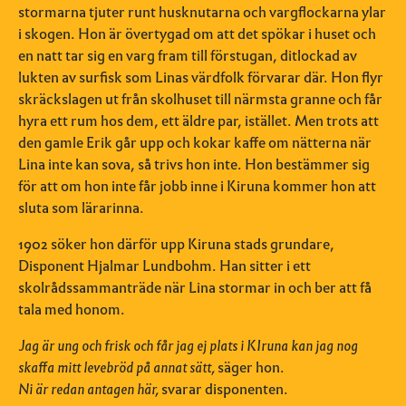
stormarna tjuter runt husknutarna och vargflockarna ylar
i skogen. Hon är övertygad om att det spökar i huset och
en natt tar sig en varg fram till förstugan, ditlockad av
lukten av surfisk som Linas värdfolk förvarar där. Hon flyr
skräckslagen ut från skolhuset till närmsta granne och får
hyra ett rum hos dem, ett äldre par, istället. Men trots att
den gamle Erik går upp och kokar kaffe om nätterna när
Lina inte kan sova, så trivs hon inte. Hon bestämmer sig
för att om hon inte får jobb inne i Kiruna kommer hon att
sluta som lärarinna.
1902 söker hon därför upp Kiruna stads grundare,
Disponent Hjalmar Lundbohm. Han sitter i ett
skolrådssammanträde när Lina stormar in och ber att få
tala med honom.
Jag är ung och frisk och får jag ej plats i KIruna kan jag nog
skaffa mitt levebröd på annat sätt,
säger hon.
Ni är redan antagen här,
svarar disponenten.