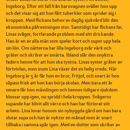
Ingeborg. Efter ett fall från barnvagnen sväller hon upp
och det visar sig att hon fått tuberkler som sprider sig i
kroppen. Med flickans behov av daglig sjukvård blir den
ekonomiska påfrestningen stor. Samtidigt har flickans far,
Linas svåger, fortfarande problem med sitt drickande.
Han är en av alla män som spelar kort och super upp hela
sin lön. Om nätterna har lilla Ingeborg svår värk och
gråter och skriker av smärta. Ibland slår den onyktra
fadern henne för att hon ska tystna. Linas syster gråter av
förtvivlan, men inom Lina växer det en helig vrede. När
Ingeborg är 5 år får hon en bror, Fritjof, och snart är hon
såpass frisk att hon kan börja skolan. Men bara ett år
senare får hon mässlingen och hennes tidigare sjukdom
blossar upp igen, nu spridd i hela kroppen. Svågerns
supande har blivit allt värre och han har förlorat sitt
arbete. Lina lovar honom sin nybyggda gård om han bara
slutar supa och han är nykter en månad men är snart
tillbaka i samma spår igen. Med en dotter som skriker av