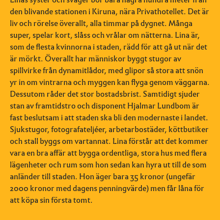
den blivande stationen i Kiruna, nära Privathotellet. Det är
liv och rörelse överallt, alla timmar på dygnet. Många
super, spelar kort, slåss och vrålar om nätterna. Lina är,
som de flesta kvinnorna i staden, rädd för att gå ut när det
är mörkt. Överallt har människor byggt stugor av
spillvirke från dynamitlådor, med glipor så stora att snön
yr in om vintrarna och myggen kan flyga genom väggarna.
Dessutom råder det stor bostadsbrist. Samtidigt sjuder
stan av framtidstro och disponent Hjalmar Lundbom är
fast beslutsam i att staden ska bli den modernaste i landet.
Sjukstugor, fotografateljéer, arbetarbostäder, köttbutiker
och stall byggs om vartannat. Lina förstår att det kommer
vara en bra affär att bygga ordentliga, stora hus med flera
lägenheter och rum som hon sedan kan hyra ut till de som
anländer till staden. Hon äger bara 35 kronor (ungefär
2000 kronor med dagens penningvärde) men får låna för
att köpa sin första tomt.