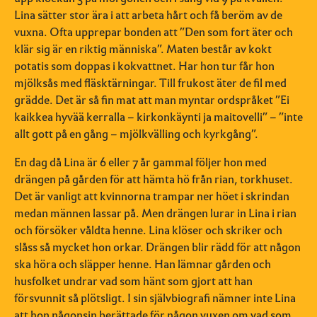
Lina sätter stor ära i att arbeta hårt och få beröm av de
vuxna. Ofta upprepar bonden att ”Den som fort äter och
klär sig är en riktig människa”. Maten består av kokt
potatis som doppas i kokvattnet. Har hon tur får hon
mjölksås med fläsktärningar. Till frukost äter de fil med
grädde. Det är så fin mat att man myntar ordspråket ”Ei
kaikkea hyvää kerralla – kirkonkäynti ja maitovelli” – ”inte
allt gott på en gång – mjölkvälling och kyrkgång”.
En dag då Lina är 6 eller 7 år gammal följer hon med
drängen på gården för att hämta hö från rian, torkhuset.
Det är vanligt att kvinnorna trampar ner höet i skrindan
medan männen lassar på. Men drängen lurar in Lina i rian
och försöker våldta henne. Lina klöser och skriker och
slåss så mycket hon orkar. Drängen blir rädd för att någon
ska höra och släpper henne. Han lämnar gården och
husfolket undrar vad som hänt som gjort att han
försvunnit så plötsligt. I sin självbiografi nämner inte Lina
att hon någonsin berättade för någon vuxen om vad som