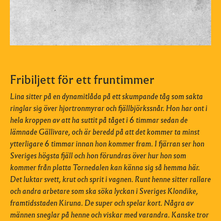
Fribiljett för ett fruntimmer
Lina sitter på en dynamitlåda på ett skumpande tåg som sakta
ringlar sig över hjortronmyrar och fjällbjörkssnår. Hon har ont i
hela kroppen av att ha suttit på tåget i 6 timmar sedan de
lämnade Gällivare, och är beredd på att det kommer ta minst
ytterligare 6 timmar innan hon kommer fram. I fjärran ser hon
Sveriges högsta fjäll och hon förundras över hur hon som
kommer från platta Tornedalen kan känna sig så hemma här.
Det luktar svett, krut och sprit i vagnen. Runt henne sitter rallare
och andra arbetare som ska söka lyckan i Sveriges Klondike,
framtidsstaden Kiruna. De super och spelar kort. Några av
männen sneglar på henne och viskar med varandra. Kanske tror