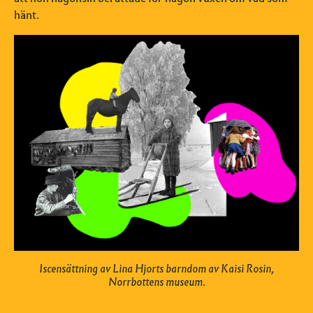
hänt.
Iscensättning av Lina Hjorts barndom av Kaisi Rosin,
Norrbottens museum.