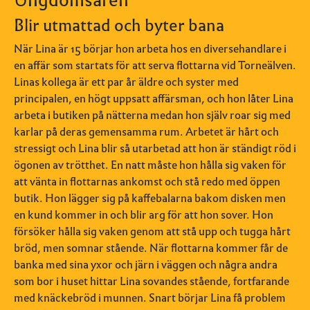
Blir utmattad och byter bana
När Lina är 15 börjar hon arbeta hos en diversehandlare i
en affär som startats för att serva flottarna vid Torneälven.
Linas kollega är ett par år äldre och syster med
principalen, en högt uppsatt affärsman, och hon låter Lina
arbeta i butiken på nätterna medan hon själv roar sig med
karlar på deras gemensamma rum. Arbetet är hårt och
stressigt och Lina blir så utarbetad att hon är ständigt röd i
ögonen av trötthet. En natt måste hon hålla sig vaken för
att vänta in flottarnas ankomst och stå redo med öppen
butik. Hon lägger sig på kaffebalarna bakom disken men
en kund kommer in och blir arg för att hon sover. Hon
försöker hålla sig vaken genom att stå upp och tugga hårt
bröd, men somnar stående. När flottarna kommer får de
banka med sina yxor och järn i väggen och några andra
som bor i huset hittar Lina sovandes stående, fortfarande
med knäckebröd i munnen. Snart börjar Lina få problem