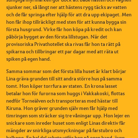
sjunker ner, så långt ner att hästens rygg täcks av vatten
och de får springa efter hjälp för att dra upp ekipaget. Men
hon får ihop tillräckligt med sten för att kunna bygga sin
första husgrund.
Virke får hon köpa på kredit och kan
påbörja bygget av den första lillstugan. När det
provisoriska Privathotellet ska rivas får hon ta rätt på
spikarna och tillbringar ett par dagar med att räta ut
spiken på egen hand.
Samma sommar som det första lilla huset är klart börjar
Lina gräva grunden till sitt andra större hus på samma
tomt. Hon köper torrfura av staten. En krona lasset
betalar hon för furorna som huggs i Vakkakoski, flottas
nedför Torneälven och transporteras med hästar till
Kiruna. Hon gräver grunden själv men får hjälp med
timringen som sträcker sig tre våningar upp. Hon lejer en
snickare som inreder huset som enligt Linas direktiv får
mängder av snirkliga utsmyckningar på farstubro och
balkong. En hel del arbete utför hon på egen hand, även