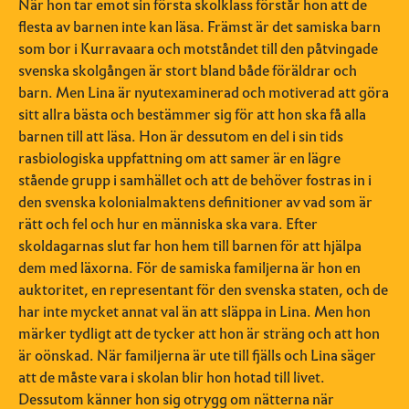
När hon tar emot sin första skolklass förstår hon att de
flesta av barnen inte kan läsa. Främst är det samiska barn
som bor i Kurravaara och motståndet till den påtvingade
svenska skolgången är stort bland både föräldrar och
barn. Men Lina är nyutexaminerad och motiverad att göra
sitt allra bästa och bestämmer sig för att hon ska få alla
barnen till att läsa. Hon är dessutom en del i sin tids
rasbiologiska uppfattning om att samer är en lägre
stående grupp i samhället och att de behöver fostras in i
den svenska kolonialmaktens definitioner av vad som är
rätt och fel och hur en människa ska vara. Efter
skoldagarnas slut far hon hem till barnen för att hjälpa
dem med läxorna. För de samiska familjerna är hon en
auktoritet, en representant för den svenska staten, och de
har inte mycket annat val än att släppa in Lina. Men hon
märker tydligt att de tycker att hon är sträng och att hon
är oönskad. När familjerna är ute till fjälls och Lina säger
att de måste vara i skolan blir hon hotad till livet.
Dessutom känner hon sig otrygg om nätterna när