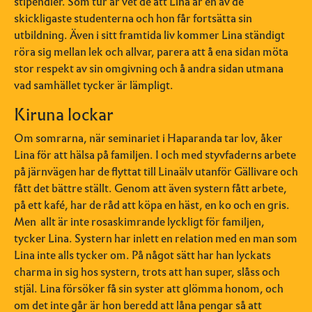
stipendier. Som tur är vet de att Lina är en av de
skickligaste studenterna och hon får fortsätta sin
utbildning. Även i sitt framtida liv kommer Lina ständigt
röra sig mellan lek och allvar, parera att å ena sidan möta
stor respekt av sin omgivning och å andra sidan utmana
vad samhället tycker är lämpligt.
Kiruna lockar
Om somrarna, när seminariet i Haparanda tar lov, åker
Lina för att hälsa på familjen. I och med styvfaderns arbete
på järnvägen har de flyttat till Linaälv utanför Gällivare och
fått det bättre ställt. Genom att även systern fått arbete,
på ett kafé, har de råd att köpa en häst, en ko och en gris.
Men
allt är inte rosaskimrande lyckligt för familjen,
tycker Lina. Systern har inlett en relation med en man som
Lina inte alls tycker om. På något sätt har han lyckats
charma in sig hos systern, trots att han super, slåss och
stjäl. Lina försöker få sin syster att glömma honom, och
om det inte går är hon beredd att låna pengar så att