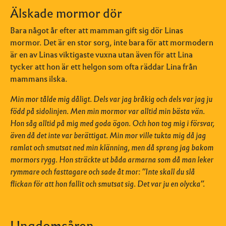
Älskade mormor dör
Bara något år efter att mamman gift sig dör Linas
mormor. Det är en stor sorg, inte bara för att mormodern
är en av Linas viktigaste vuxna utan även för att Lina
tycker att hon är ett helgon som ofta räddar Lina från
mammans ilska.
Min mor tålde mig dåligt. Dels var jag bråkig och dels var jag ju
född på sidolinjen. Men min mormor var alltid min bästa vän.
Hon såg alltid på mig med goda ögon. Och hon tog mig i försvar,
även då det inte var berättigat. Min mor ville tukta mig då jag
ramlat och smutsat ned min klänning, men då sprang jag bakom
mormors rygg. Hon sträckte ut båda armarna som då man leker
rymmare och fasttagare och sade åt mor: ”Inte skall du slå
flickan för att hon fallit och smutsat sig. Det var ju en olycka”.
Ungdomsåren