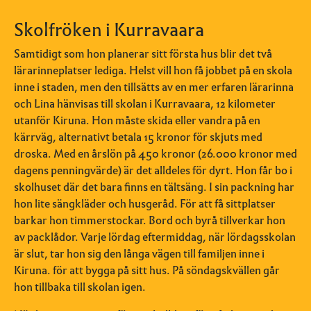
Skolfröken i Kurravaara
Samtidigt som hon planerar sitt första hus blir det två
lärarinneplatser lediga. Helst vill hon få jobbet på en skola
inne i staden, men den tillsätts av en mer erfaren lärarinna
och Lina hänvisas till skolan i Kurravaara, 12 kilometer
utanför Kiruna. Hon måste skida eller vandra på en
kärrväg, alternativt betala 15 kronor för skjuts med
droska. Med en årslön på 450 kronor (26.000 kronor med
dagens penningvärde) är det alldeles för dyrt. Hon får bo i
skolhuset där det bara finns en tältsäng. I sin packning har
hon lite sängkläder och husgeråd. För att få sittplatser
barkar hon timmerstockar. Bord och byrå tillverkar hon
av packlådor. Varje lördag eftermiddag, när lördagsskolan
är slut, tar hon sig den långa vägen till familjen inne i
Kiruna. för att bygga på sitt hus. På söndagskvällen går
hon tillbaka till skolan igen.