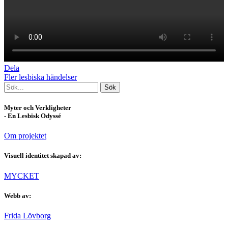
Dela
Fler lesbiska händelser
Myter och Verkligheter
- En Lesbisk Odyssé
Om projektet
Visuell identitet skapad av:
MYCKET
Webb av:
Frida Lövborg