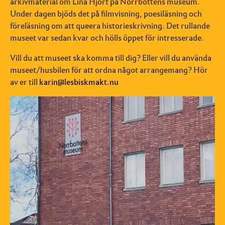
arkivmaterial om Lina Hjort på Norrbottens museum.
Under dagen bjöds det på filmvisning, poesiläsning och
föreläsning om att queera historieskrivning. Det rullande
museet var sedan kvar och hölls öppet för intresserade.
Vill du att museet ska komma till dig? Eller vill du använda
museet/husbilen för att ordna något arrangemang? Hör
av er till
karin@lesbiskmakt.nu