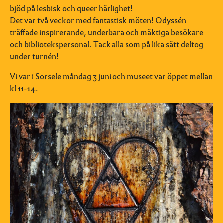
bjöd på lesbisk och queer härlighet!
Det var två veckor med fantastisk möten! Odyssén
träffade inspirerande, underbara och mäktiga besökare
och bibliotekspersonal. Tack alla som på lika sätt deltog
under turnén!
Vi var i Sorsele måndag 3 juni och museet var öppet mellan
kl 11-14.