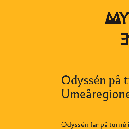
Odyssén på t
Umeåregione
Odyssén far på turné