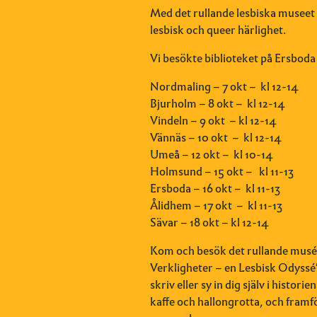
Med det rullande lesbiska museet b
lesbisk och queer härlighet.
Vi besökte biblioteket på
Ersboda 
Nordmaling – 7 okt –
kl 12-14
Bjurholm – 8 okt –
kl 12-14
Vindeln – 9 okt
– kl 12-14
Vännäs – 10 okt
–
kl 12-14
Umeå – 12 okt –
kl 10-14
Holmsund – 15 okt –
kl 11-13
Ersboda – 16 okt –
kl 11-13
Ålidhem – 17 okt
–
kl 11-13
Sävar – 18 okt – kl 12-14
Kom och besök det rullande musée
Verkligheter – en Lesbisk Odyssé”.
skriv eller sy in dig själv i histor
kaffe och hallongrotta, och framför