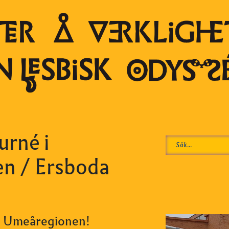
urné i
n / Ersboda
 i Umeåregionen!