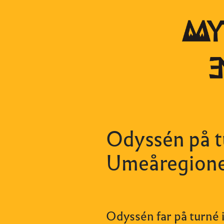
Odyssén på t
Umeåregione
Odyssén far på turné