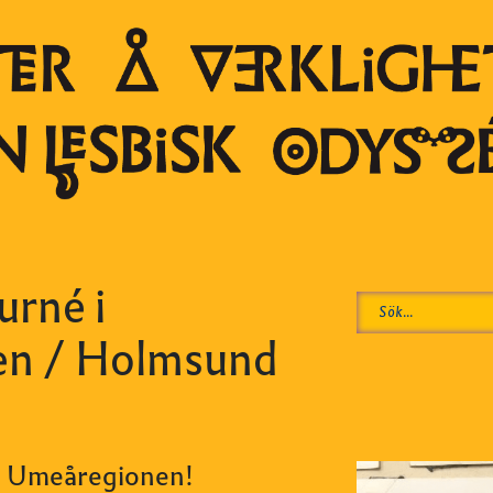
urné i
n / Holmsund
 i Umeåregionen!