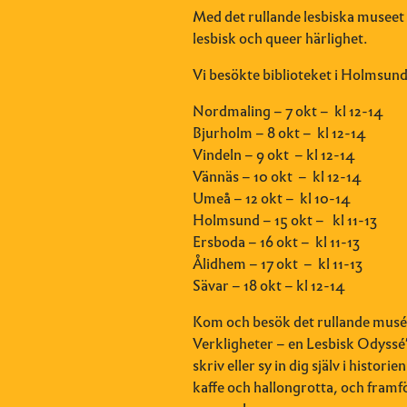
Med det rullande lesbiska museet b
lesbisk och queer härlighet.
Vi besökte biblioteket i
Holmsund 
Nordmaling – 7 okt –
kl 12-14
Bjurholm – 8 okt –
kl 12-14
Vindeln – 9 okt
– kl 12-14
Vännäs – 10 okt
–
kl 12-14
Umeå – 12 okt –
kl 10-14
Holmsund – 15 okt –
kl 11-13
Ersboda – 16 okt –
kl 11-13
Ålidhem – 17 okt
–
kl 11-13
Sävar – 18 okt – kl 12-14
Kom och besök det rullande musée
Verkligheter – en Lesbisk Odyssé”.
skriv eller sy in dig själv i histor
kaffe och hallongrotta, och framför