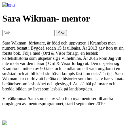
Sara Wikman- mentor
Sara Wikman, författare, är född och uppvuxen i Kramfors men
numera bosatt i Bygdeå sedan 15 år tillbaks. År 2013 gav hon ut sin
f
ö
rsta bok, F
ö
lja med (Ord & Visor f
ö
rlag), en lesbisk
k
ä
rlekshistoria som utspelar sig i Vilhelmina.
Å
r 2015 kom Jag vill
inte m
ö
ta v
ä
rlden i t
å
rar ( Ord & Visor f
ö
rlag) ut. Den utspelar sig i
Kramfors i mitten av 90-talet och handlar om att vara ungdom i en
sm
å
stad och att bli k
ä
r i sin b
ä
sta kompis fast hon ocks
å
ä
r tjej. Sara
Wikman har ett driv att berätta de historier som hon själv har saknat-
berättelser om lesbiskhet och glesbygd. Att slå hål på myter och
bredda bilden av livet som lesbisk på landsbygden.
Vi välkomnar Sara som en av våra fem nya mentorer till andra
omgången av mentorsprogrammet, start i september 2019.